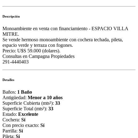
Descripción
Monoambiente en venta con financiamiento - ESPACIO VILLA
MITRE.
Se vende hermoso monoambiente con cochera techada, pileta,
espacio verde y terraza con fogones.
Precio: U$S 59.000 (dolares).
Consultas en Campagna Propiedades
291-4440403
Detalles
Baños:
1 Baño
Antigüedad:
Menor a 10 años
Superficie Cubierta (mts²):
33
Superficie Total (mts²):
33
Estado:
Excelente
Cochera:
Sí
Con precio exacto:
Sí
Parrilla:
Sí
Pileta:
Sí