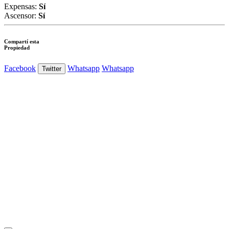
Expensas:
Sí
Ascensor:
Sí
Compartí esta
Propiedad
Facebook
Whatsapp
Whatsapp
Twitter
Ver Foto
Ver Foto
Ver Foto
Ver Foto
Ver Foto
Ver Foto
Ver Foto