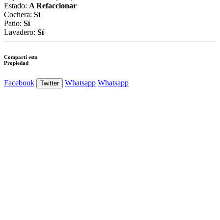
Estado:
A Refaccionar
Cochera:
Sí
Patio:
Sí
Lavadero:
Sí
Compartí esta
Propiedad
Facebook
Whatsapp
Whatsapp
Twitter
Ver Foto
Ver Foto
Ver Foto
Ver Foto
Ver Foto
Ver Foto
Ver Foto
Ver Foto
Ver Foto
Ver Foto
Ver Foto
Ver Foto
Ver Foto
Ver Foto
Ver Foto
Ver Foto