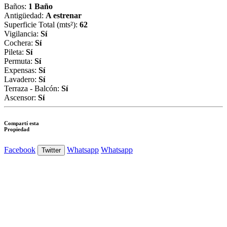
Baños:
1 Baño
Antigüedad:
A estrenar
Superficie Total (mts²):
62
Vigilancia:
Sí
Cochera:
Sí
Pileta:
Sí
Permuta:
Sí
Expensas:
Sí
Lavadero:
Sí
Terraza - Balcón:
Sí
Ascensor:
Sí
Compartí esta
Propiedad
Facebook
Whatsapp
Whatsapp
Twitter
Ver Foto
Ver Foto
Ver Foto
Ver Foto
Ver Foto
Ver Foto
Ver Foto
Ver Foto
Ver Foto
Ver Foto