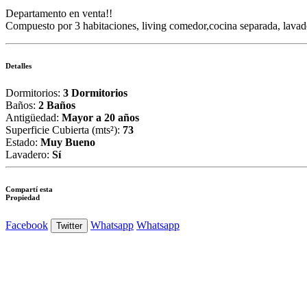
Departamento en venta!!
Compuesto por 3 habitaciones, living comedor,cocina separada, lavad
Detalles
Dormitorios:
3 Dormitorios
Baños:
2 Baños
Antigüedad:
Mayor a 20 años
Superficie Cubierta (mts²):
73
Estado:
Muy Bueno
Lavadero:
Sí
Compartí esta
Propiedad
Facebook
Whatsapp
Whatsapp
Twitter
Ver Foto
Ver Foto
Ver Foto
Ver Foto
Ver Foto
Ver Foto
Ver Foto
Ver