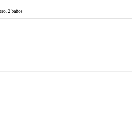
ero, 2 baños.
 Foto
Ver Foto
Ver Foto
Ver Foto
Ver Foto
Ver Foto
Ver Foto