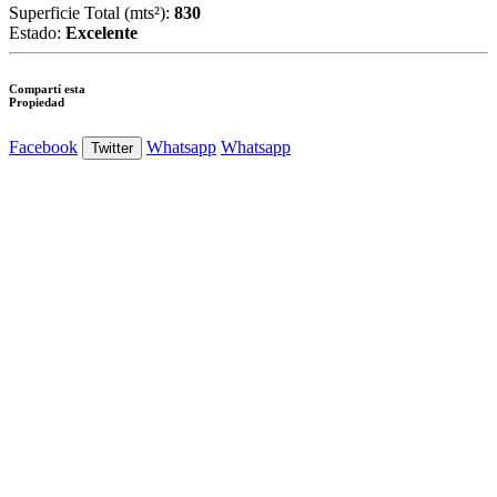
Superficie Total (mts²):
830
Estado:
Excelente
Compartí esta
Propiedad
Facebook
Whatsapp
Whatsapp
Twitter
Ver Foto
Ver Foto
Ver Foto
Ver Foto
Ver Foto
Ver Foto
Ver Foto
Ver Foto
Ver Foto
Ver Foto