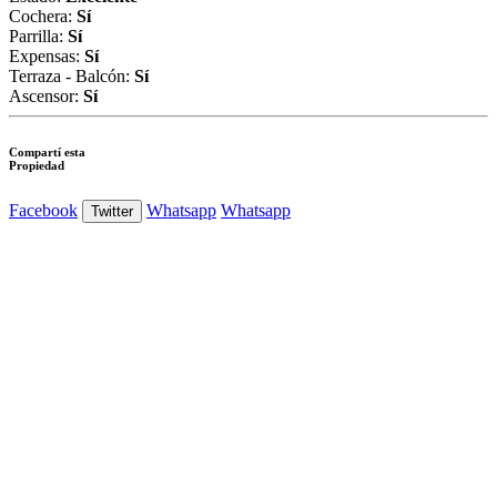
Cochera:
Sí
Parrilla:
Sí
Expensas:
Sí
Terraza - Balcón:
Sí
Ascensor:
Sí
Compartí esta
Propiedad
Facebook
Whatsapp
Whatsapp
Twitter
Ver Foto
Ver Foto
Ver Foto
Ver Foto
Ver Foto
Ver Foto
Ver Foto
Ver Foto
Ver Foto
Ver Foto
Ver Foto
Ver Foto
Ver Foto
Ver Foto
Ver Foto
Ver Foto
Ver Foto
Ver Foto
Ver Foto
Ver Foto