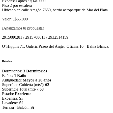
Expensas aprox.: $140.000
Piso 2 por escalera
Ubicado en calle Aragón 7659, barrio aeroparque de Mar del Plata.
Valor: u$65.000
¡Analizamos tu propuesta!
2915080281 / 2915708611 / 2932514159
O’Higgins 71. Galeria Paseo del Ángel. Oficina 10 - Bahia Blanca.
Detalles
Dormitorios:
3 Dormitorios
Baños:
1 Baño
Antigüedad:
Mayor a 20 años
Superficie Cubierta (mts²):
62
Superficie Total (mts²):
68
Estado:
Excelente
Expensas:
Sí
Lavadero:
Sí
Terraza - Balcón:
Sí