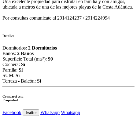
Una excelente propiedad para disfrutar en familia y con amigos,
ubicada a metros de una de las mejores playas de la Costa Atlántica.
Por consultas comunicate al 2914124237 / 2914224994
Detalles
Dormitorios:
2 Dormitorios
Baños:
2 Baños
Superficie Total (mts²):
90
Cochera:
Sí
Parrilla:
Sí
SUM:
Sí
Terraza - Balcón:
Sí
Compartí esta
Propiedad
Facebook
Whatsapp
Whatsapp
Twitter