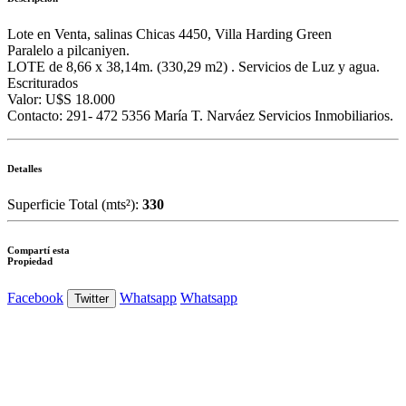
Lote en Venta, salinas Chicas 4450, Villa Harding Green
Paralelo a pilcaniyen.
LOTE de 8,66 x 38,14m. (330,29 m2) . Servicios de Luz y agua.
Escriturados
Valor: U$S 18.000
Contacto: 291- 472 5356 María T. Narváez Servicios Inmobiliarios.
Detalles
Superficie Total (mts²):
330
Compartí esta
Propiedad
Facebook
Whatsapp
Whatsapp
Twitter
Ver Foto
Ver Foto
Ver Foto
Ver Foto
Ver Foto
Ver Foto