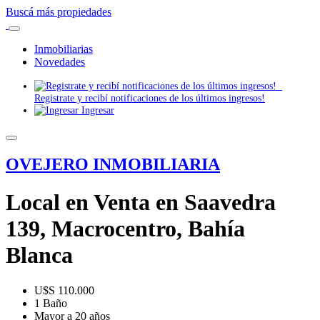
Buscá más propiedades
Inmobiliarias
Novedades
Registrate y recibí notificaciones de los últimos ingresos!
Ingresar
OVEJERO INMOBILIARIA
Local en Venta en Saavedra
139, Macrocentro, Bahía
Blanca
U$S 110.000
1 Baño
Mayor a 20 años