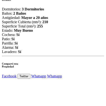
Dormitorios:
3 Dormitorios
Baños:
2 Baños
Antigüedad:
Mayor a 20 años
Superficie Cubierta (mts²):
210
Superficie Total (mts²):
255
Estado:
Muy Bueno
Cochera:
Sí
Patio:
Sí
Parrilla:
Sí
Alarma:
Sí
Lavadero:
Sí
Compartí esta
Propiedad
Facebook
Whatsapp
Whatsapp
Twitter
Ver Foto
Ver Foto
Ver Foto
Ver Foto
Ver Foto
Ver Foto
Ver Foto
Ver Foto
Ver Foto
Ver Foto
Ver Foto
Ver Foto
Ver Foto
Ver Foto