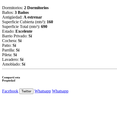
Dormitorios:
2 Dormitorios
Baños:
3 Baños
Antigüedad:
A estrenar
Superficie Cubierta (mts²):
160
Superficie Total (mts²):
690
Estado:
Excelente
Barrio Privado:
Sí
Cochera:
Sí
Patio:
Sí
Parrilla:
Sí
Pileta:
Sí
Lavadero:
Sí
Amoblado:
Sí
Compartí esta
Propiedad
Facebook
Whatsapp
Whatsapp
Twitter
Ver Foto
Ver Foto
Ver Foto
Ver Foto
Ver Foto
Ver Foto
Ver Foto
Ver