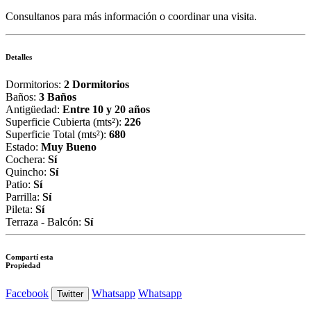
Consultanos para más información o coordinar una visita.
Detalles
Dormitorios:
2 Dormitorios
Baños:
3 Baños
Antigüedad:
Entre 10 y 20 años
Superficie Cubierta (mts²):
226
Superficie Total (mts²):
680
Estado:
Muy Bueno
Cochera:
Sí
Quincho:
Sí
Patio:
Sí
Parrilla:
Sí
Pileta:
Sí
Terraza - Balcón:
Sí
Compartí esta
Propiedad
Facebook
Whatsapp
Whatsapp
Twitter