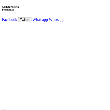
Compartí esta
Propiedad
Facebook
Whatsapp
Whatsapp
Twitter
Ver Foto
Ver Foto
Ver Foto
Ver Foto
Ver Foto
Ver Foto
Ver Foto
Ver Foto
Ver Foto
Ver Foto