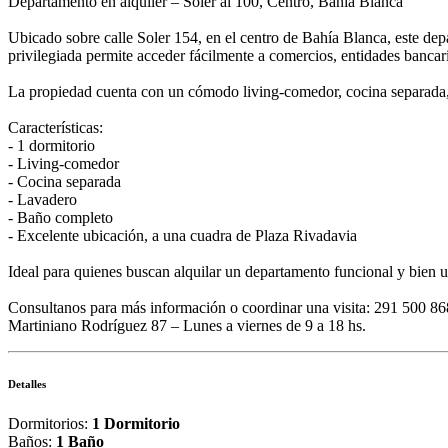
Departamento en alquiler – Soler al 100, Centro, Bahía Blanca
Ubicado sobre calle Soler 154, en el centro de Bahía Blanca, este dep
privilegiada permite acceder fácilmente a comercios, entidades bancari
La propiedad cuenta con un cómodo living-comedor, cocina separada, u
Características:
- 1 dormitorio
- Living-comedor
- Cocina separada
- Lavadero
- Baño completo
- Excelente ubicación, a una cuadra de Plaza Rivadavia
Ideal para quienes buscan alquilar un departamento funcional y bien 
Consultanos para más información o coordinar una visita: 291 500 8
Martiniano Rodríguez 87 – Lunes a viernes de 9 a 18 hs.
Detalles
Dormitorios:
1 Dormitorio
Baños:
1 Baño