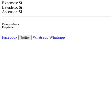
Expensas:
Sí
Lavadero:
Sí
Ascensor:
Sí
Compartí esta
Propiedad
Facebook
Whatsapp
Whatsapp
Twitter
Ver Foto
Ver Foto
Ver Foto
Ver Foto
Ver Foto
Ver Foto
Ver Foto