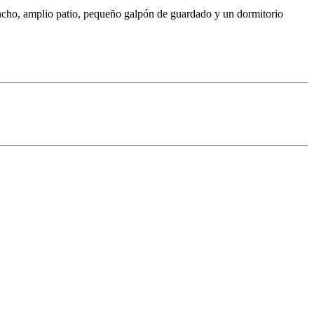
incho, amplio patio, pequeño galpón de guardado y un dormitorio
Ver Foto
Ver Foto
Ver Foto
Ver Foto