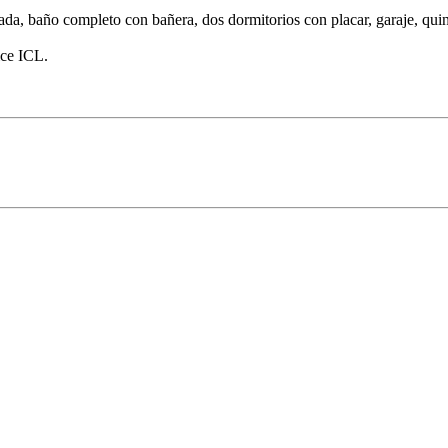
ada, baño completo con bañera, dos dormitorios con placar, garaje, qu
ice ICL.
 Foto
Ver Foto
Ver Foto
Ver Foto
Ver Foto
Ver Foto
Ver Foto
Ver Foto