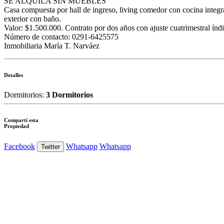
SE ALQUILA SIN MUEBLES
Casa compuesta por hall de ingreso, living comedor con cocina integr
exterior con baño.
Valor: $1.500.000. Contrato por dos años con ajuste cuatrimestral índ
Número de contacto: 0291-6425575
Inmobiliaria María T. Narváez
Detalles
Dormitorios:
3 Dormitorios
Compartí esta
Propiedad
Facebook
Whatsapp
Whatsapp
Twitter
Ver Foto
Ver Foto
Ver Foto
Ver Foto
Ver Foto
Ver Foto
Ver Foto
Ver