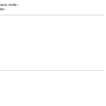
pacio verde.-
ar.-