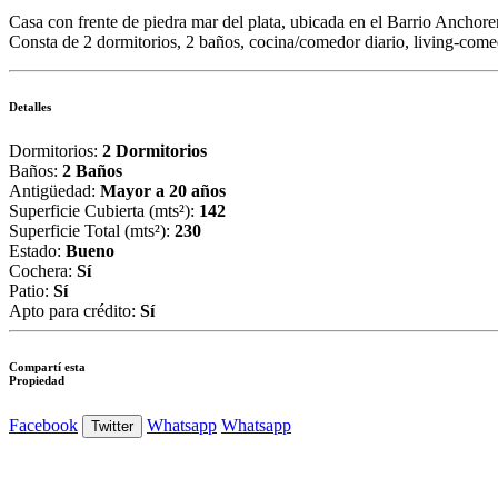
Casa con frente de piedra mar del plata, ubicada en el Barrio Anchore
Consta de 2 dormitorios, 2 baños, cocina/comedor diario, living-come
Detalles
Dormitorios:
2 Dormitorios
Baños:
2 Baños
Antigüedad:
Mayor a 20 años
Superficie Cubierta (mts²):
142
Superficie Total (mts²):
230
Estado:
Bueno
Cochera:
Sí
Patio:
Sí
Apto para crédito:
Sí
Compartí esta
Propiedad
Facebook
Whatsapp
Whatsapp
Twitter