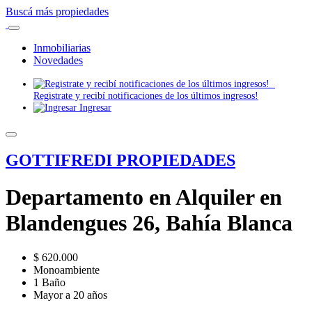
Buscá más propiedades
Inmobiliarias
Novedades
Registrate y recibí notificaciones de los últimos ingresos!
Ingresar
GOTTIFREDI PROPIEDADES
Departamento en Alquiler en
Blandengues 26, Bahía Blanca
$ 620.000
Monoambiente
1 Baño
Mayor a 20 años