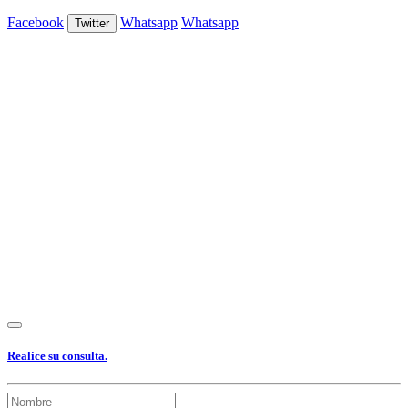
Facebook
Whatsapp
Whatsapp
Twitter
Ver Foto
Ver Foto
Ver Foto
Ver Foto
Ver Foto
Ver Foto
Ver Foto
Ver Foto
Ver Foto
Realice su consulta.