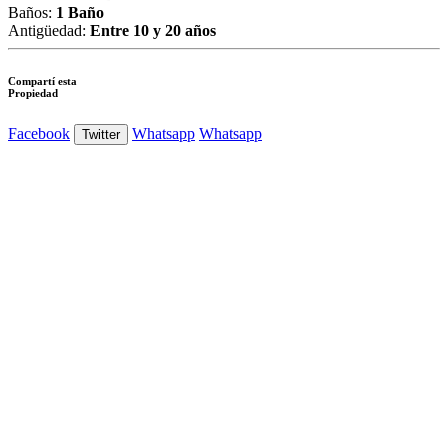
Baños:
1 Baño
Antigüedad:
Entre 10 y 20 años
Compartí esta
Propiedad
Facebook
Whatsapp
Whatsapp
Twitter
Ver Foto
Ver Foto
Ver Foto
Ver Foto
Ver Foto
Ver Foto
Ver Foto
Ver Foto
Ver Foto
Ver Foto