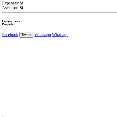
Expensas:
Sí
Ascensor:
Sí
Compartí esta
Propiedad
Facebook
Whatsapp
Whatsapp
Twitter
Ver Foto
Ver Foto
Ver Foto
Ver Foto
Ver Foto