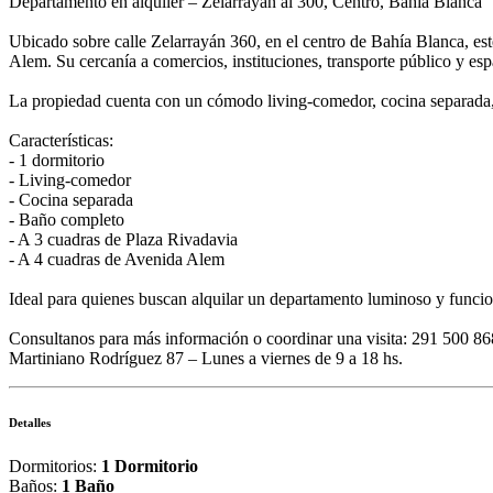
Departamento en alquiler – Zelarrayán al 300, Centro, Bahía Blanca
Ubicado sobre calle Zelarrayán 360, en el centro de Bahía Blanca, es
Alem. Su cercanía a comercios, instituciones, transporte público y esp
La propiedad cuenta con un cómodo living-comedor, cocina separada, 
Características:
- 1 dormitorio
- Living-comedor
- Cocina separada
- Baño completo
- A 3 cuadras de Plaza Rivadavia
- A 4 cuadras de Avenida Alem
Ideal para quienes buscan alquilar un departamento luminoso y funcion
Consultanos para más información o coordinar una visita: 291 500 8
Martiniano Rodríguez 87 – Lunes a viernes de 9 a 18 hs.
Detalles
Dormitorios:
1 Dormitorio
Baños:
1 Baño