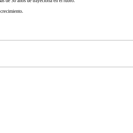
s de 30 años de trayectoria en el rubro.
 crecimiento.
 Foto
Ver Foto
Ver Foto
Ver Foto