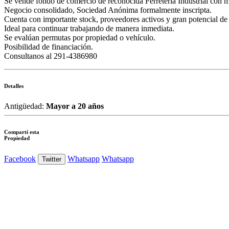
Se vende fondo de comercio de reconocida Ferretería Industrial con má
Negocio consolidado, Sociedad Anónima formalmente inscripta.
Cuenta con importante stock, proveedores activos y gran potencial de
Ideal para continuar trabajando de manera inmediata.
Se evalúan permutas por propiedad o vehículo.
Posibilidad de financiación.
Consultanos al 291-4386980
Detalles
Antigüedad:
Mayor a 20 años
Compartí esta
Propiedad
Facebook
Whatsapp
Whatsapp
Twitter
Ver Foto
Ver Foto
Ver Foto
Ver Foto
Ver Foto
Ver Foto
Ver Foto
Ver