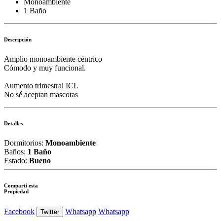
Monoambiente
1 Baño
Descripción
Amplio monoambiente céntrico
Cómodo y muy funcional.
Aumento trimestral ICL
No sé aceptan mascotas
Detalles
Dormitorios:
Monoambiente
Baños:
1 Baño
Estado:
Bueno
Compartí esta
Propiedad
Facebook
Whatsapp
Whatsapp
Twitter