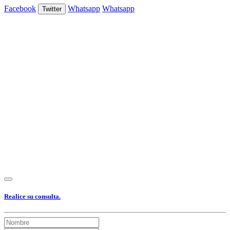
Facebook
Whatsapp
Whatsapp
Twitter
Ver Foto
Ver Foto
Ver Foto
Ver Foto
Ver Foto
Ver Foto
Ver Foto
Ver Foto
Realice su consulta.