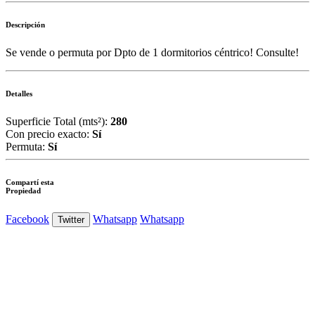
Descripción
Se vende o permuta por Dpto de 1 dormitorios céntrico! Consulte!
Detalles
Superficie Total (mts²):
280
Con precio exacto:
Sí
Permuta:
Sí
Compartí esta
Propiedad
Facebook
Whatsapp
Whatsapp
Twitter
Ver Foto
Ver Foto