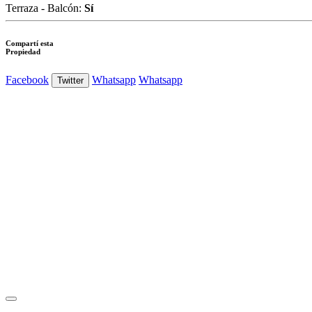
Terraza - Balcón:
Sí
Compartí esta
Propiedad
Facebook
Whatsapp
Whatsapp
Twitter
Ver Foto
Ver Foto
Ver Foto
Ver Foto
Ver Foto
Ver Foto
Ver Foto
Ver