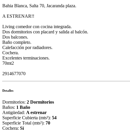
Bahia Blanca, Salta 70, Jacaranda plaza.
A ESTRENAR!!
Living comedor con cocina integrada.
Dos dormitorios con placard y salida al balcón.
Dos balcones.
Baño completo.
Calefacción por radiadores.
Cochera.
Excelentes terminaciones.
70mt2
2914677070
Detalles
Dormitorios:
2 Dormitorios
Baños:
1 Baño
Antigüedad:
A estrenar
Superficie Cubierta (mts²):
54
Superficie Total (mts²):
70
Cochera:
Sí