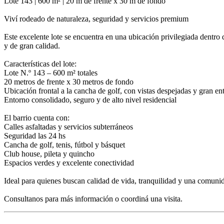
Lote 143 | 600 m² | 20 m de frente x 30 m de fondo
Viví rodeado de naturaleza, seguridad y servicios premium
Este excelente lote se encuentra en una ubicación privilegiada dentro
y de gran calidad.
Características del lote:
Lote N.º 143 – 600 m² totales
20 metros de frente x 30 metros de fondo
Ubicación frontal a la cancha de golf, con vistas despejadas y gran en
Entorno consolidado, seguro y de alto nivel residencial
El barrio cuenta con:
Calles asfaltadas y servicios subterráneos
Seguridad las 24 hs
Cancha de golf, tenis, fútbol y básquet
Club house, pileta y quincho
Espacios verdes y excelente conectividad
Ideal para quienes buscan calidad de vida, tranquilidad y una comuni
Consultanos para más información o coordiná una visita.