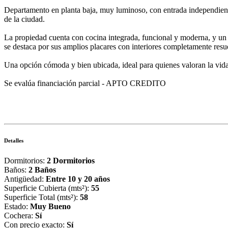
Departamento en planta baja, muy luminoso, con entrada independiente 
de la ciudad.
La propiedad cuenta con cocina integrada, funcional y moderna, y un pa
se destaca por sus amplios placares con interiores completamente resue
Una opción cómoda y bien ubicada, ideal para quienes valoran la vida d
Se evalúa financiación parcial - APTO CREDITO
Detalles
Dormitorios:
2 Dormitorios
Baños:
2 Baños
Antigüedad:
Entre 10 y 20 años
Superficie Cubierta (mts²):
55
Superficie Total (mts²):
58
Estado:
Muy Bueno
Cochera:
Sí
Con precio exacto:
Sí