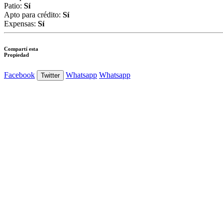
Patio:
Sí
Apto para crédito:
Sí
Expensas:
Sí
Compartí esta
Propiedad
Facebook
Whatsapp
Whatsapp
Twitter
Ver Foto
Ver Foto
Ver Foto
Ver Foto
Ver Foto
Ver Foto
Ver Foto
Ver
Foto
Ver Foto
Ver Foto
Ver Foto