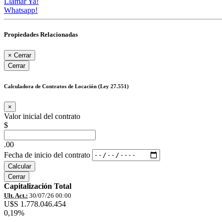
Llamar Ya!
Whatsapp!
Propiedades Relacionadas
×
Cerrar
Cerrar
Calculadora de Contratos de Locación (Ley 27.551)
×
Valor inicial del contrato
$
.00
Fecha de inicio del contrato
Calcular
Cerrar
Capitalización Total
Ult. Act.:
30/07/26 00:00
U$S 1.778.046.454
0,19%